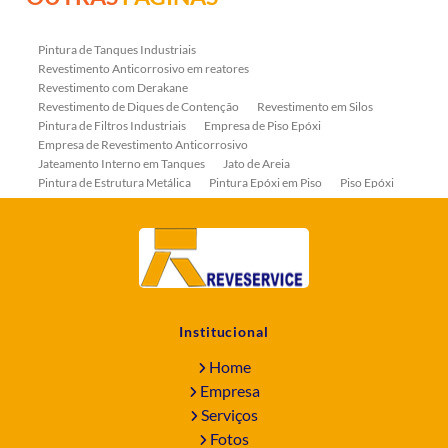
Pintura de Tanques Industriais
Revestimento Anticorrosivo em reatores
Revestimento com Derakane
Revestimento de Diques de Contenção
Revestimento em Silos
Pintura de Filtros Industriais
Empresa de Piso Epóxi
Empresa de Revestimento Anticorrosivo
Jateamento Interno em Tanques
Jato de Areia
Pintura de Estrutura Metálica
Pintura Epóxi em Piso
Piso Epóxi
Piso Epóxi Autonivelante
Revestimento E-coat em Serpentinas
Revestimento Fenólico em Serpentinas
Revestimentos Anticorrosivos em Tanques
Revestimentos Anticorrosivos em Trocadores de Calor
Revestimentos em Tanques
Revestimentos Fenólicos
Aplicação de Revestimentos Anticorrosivos
Empresa de Jateamento Abrasivo
Empresa de Pintura Industrial
Institucional
Empresa Jateamento Abrasivo
Jateamento Abrasivo
Jateamento Abrasivo com Óxido de Aluminio
Home
Jateamento Abrasivo em Bombas
Jateamento Abrasivo Industrial
Empresa
Jateamento com Granalha de Aço
Jateamento com Microesfera de Vidro
Serviços
Jateamento e Pintura Industrial
Fotos