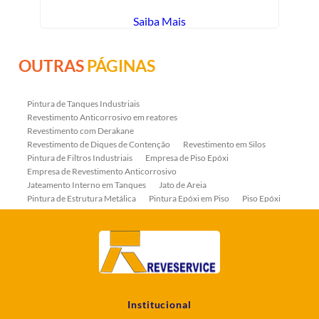
Saiba Mais
OUTRAS
PÁGINAS
Pintura de Tanques Industriais
Revestimento Anticorrosivo em reatores
Revestimento com Derakane
Revestimento de Diques de Contenção
Revestimento em Silos
Pintura de Filtros Industriais
Empresa de Piso Epóxi
Empresa de Revestimento Anticorrosivo
Jateamento Interno em Tanques
Jato de Areia
Pintura de Estrutura Metálica
Pintura Epóxi em Piso
Piso Epóxi
Piso Epóxi Autonivelante
Revestimento E-coat em Serpentinas
Revestimento Fenólico em Serpentinas
Revestimentos Anticorrosivos em Tanques
Revestimentos Anticorrosivos em Trocadores de Calor
Revestimentos em Tanques
Revestimentos Fenólicos
Aplicação de Revestimentos Anticorrosivos
Empresa de Jateamento Abrasivo
Empresa de Pintura Industrial
Institucional
Empresa Jateamento Abrasivo
Jateamento Abrasivo