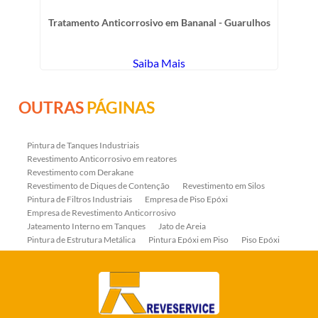
Tratamento Anticorrosivo em Bananal - Guarulhos
Saiba Mais
OUTRAS
PÁGINAS
Pintura de Tanques Industriais
Revestimento Anticorrosivo em reatores
Revestimento com Derakane
Revestimento de Diques de Contenção
Revestimento em Silos
Pintura de Filtros Industriais
Empresa de Piso Epóxi
Empresa de Revestimento Anticorrosivo
Jateamento Interno em Tanques
Jato de Areia
Pintura de Estrutura Metálica
Pintura Epóxi em Piso
Piso Epóxi
Piso Epóxi Autonivelante
Revestimento E-coat em Serpentinas
Revestimento Fenólico em Serpentinas
Revestimentos Anticorrosivos em Tanques
Revestimentos Anticorrosivos em Trocadores de Calor
Revestimentos em Tanques
Revestimentos Fenólicos