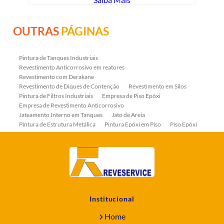
OUTRAS
PÁGINAS
Pintura de Tanques Industriais
Revestimento Anticorrosivo em reatores
Revestimento com Derakane
Revestimento de Diques de Contenção
Revestimento em Silos
Pintura de Filtros Industriais
Empresa de Piso Epóxi
Empresa de Revestimento Anticorrosivo
Jateamento Interno em Tanques
Jato de Areia
Pintura de Estrutura Metálica
Pintura Epóxi em Piso
Piso Epóxi
Piso Epóxi Autonivelante
Revestimento E-coat em Serpentinas
Revestimento Fenólico em Serpentinas
Revestimentos Anticorrosivos em Tanques
Revestimentos Anticorrosivos em Trocadores de Calor
Revestimentos em Tanques
Revestimentos Fenólicos
Aplicação de Revestimentos Anticorrosivos
Empresa de Jateamento Abrasivo
Empresa de Pintura Industrial
Institucional
Empresa Jateamento Abrasivo
Jateamento Abrasivo
Jateamento Abrasivo com Óxido de Aluminio
Home
Jateamento Abrasivo em Bombas
Jateamento Abrasivo Industrial