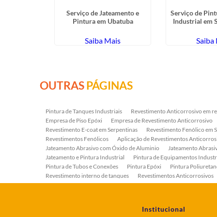
m Fibra de
Serviço de Jateamento e
Serviço de Pin
utantã
Pintura em Ubatuba
Industrial em 
ais
Saiba Mais
Saiba
OUTRAS
PÁGINAS
Pintura de Tanques Industriais
Revestimento Anticorrosivo em re
Empresa de Piso Epóxi
Empresa de Revestimento Anticorrosivo
Revestimento E-coat em Serpentinas
Revestimento Fenólico em 
Revestimentos Fenólicos
Aplicação de Revestimentos Anticorros
Jateamento Abrasivo com Óxido de Aluminio
Jateamento Abras
Jateamento e Pintura Industrial
Pintura de Equipamentos Industr
Pintura de Tubos e Conexões
Pintura Epóxi
Pintura Poliuretan
Revestimento interno de tanques
Revestimentos Anticorrosivos
Serviço de Jateamento e Pintura
Serviço de Jateamento em Bomb
Serviço de Pintura Industrial
Tratamento Anticorrosivo
Tratam
Institucional