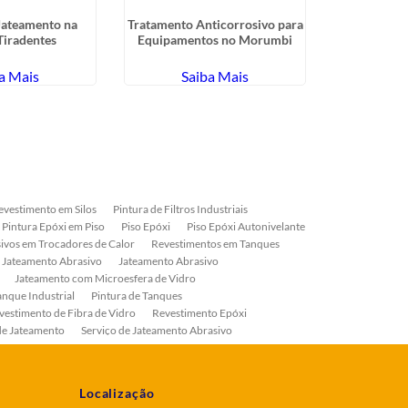
Jateamento na
Tratamento Anticorrosivo para
Revestim
Tiradentes
Equipamentos no Morumbi
tanques
a Mais
Saiba Mais
Sa
evestimento em Silos
Pintura de Filtros Industriais
Pintura Epóxi em Piso
Piso Epóxi
Piso Epóxi Autonivelante
ivos em Trocadores de Calor
Revestimentos em Tanques
 Jateamento Abrasivo
Jateamento Abrasivo
Jateamento com Microesfera de Vidro
anque Industrial
Pintura de Tanques
vestimento de Fibra de Vidro
Revestimento Epóxi
de Jateamento
Serviço de Jateamento Abrasivo
ial
Serviço de Pintura de Válvulas
os
Pintura Industrial
Localização