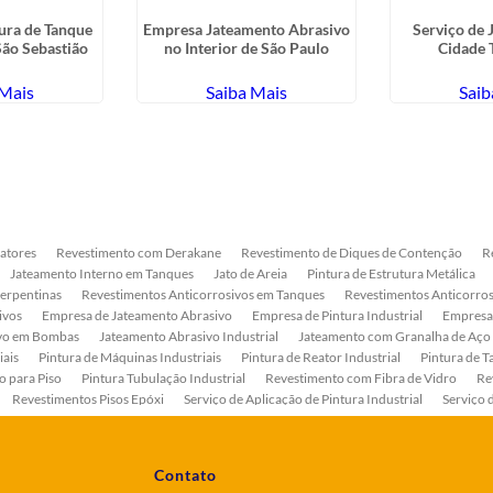
tura de Tanque
Empresa Jateamento Abrasivo
Serviço de 
São Sebastião
no Interior de São Paulo
Cidade 
 Mais
Saiba Mais
Saib
atores
Revestimento com Derakane
Revestimento de Diques de Contenção
R
Jateamento Interno em Tanques
Jato de Areia
Pintura de Estrutura Metálica
Serpentinas
Revestimentos Anticorrosivos em Tanques
Revestimentos Anticorros
ivos
Empresa de Jateamento Abrasivo
Empresa de Pintura Industrial
Empresa
ivo em Bombas
Jateamento Abrasivo Industrial
Jateamento com Granalha de Aço
iais
Pintura de Máquinas Industriais
Pintura de Reator Industrial
Pintura de T
o para Piso
Pintura Tubulação Industrial
Revestimento com Fibra de Vidro
Re
Revestimentos Pisos Epóxi
Serviço de Aplicação de Pintura Industrial
Serviço 
as
Serviço de Pintura de Bombas Industriais
Serviço de Pintura de Tanque Industr
ento Anticorrosivo Estrutura Metálica
Tratamento Anticorrosivo para Equipament
Contato