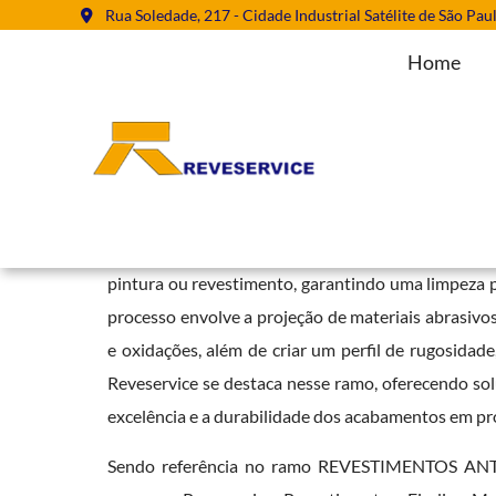
Rua Soledade, 217 - Cidade Industrial Satélite de São Pau
Home
Serviço de Jateamento Abrasivo
Home
»
Informações
»
Serviço de Jateamento Abrasivo em Itanh
O
serviço de jateamento abrasivo
é uma técnica 
pintura ou revestimento, garantindo uma limpeza p
processo envolve a projeção de materiais abrasivos
e oxidações, além de criar um perfil de rugosidade
Reveservice se destaca nesse ramo, oferecendo solu
excelência e a durabilidade dos acabamentos em proj
Sendo referência no ramo REVESTIMENTOS ANTI