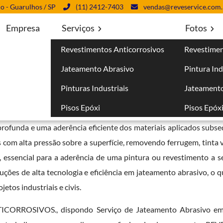
lo - Guarulhos / SP
(11) 2412-7403
vendas@reveservice.com.
Empresa
Serviços
Fotos
Revestimentos Anticorrosivos
Revestimen
 em Itanhaém
Jateamento Abrasivo
Pintura Ind
aém
Pinturas Industriais
Jateamento
Pisos Epóxi
Pisos Epóx
essencial na preparação de superfícies metálicas e outras antes
rofunda e uma aderência eficiente dos materiais aplicados subse
 com alta pressão sobre a superfície, removendo ferrugem, tinta v
, essencial para a aderência de uma pintura ou revestimento a se
ções de alta tecnologia e eficiência em jateamento abrasivo, o q
etos industriais e civis.
CORROSIVOS., dispondo Serviço de Jateamento Abrasivo em