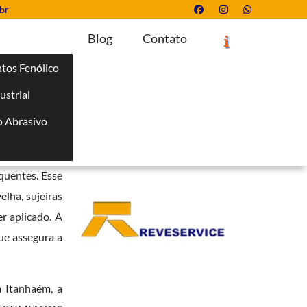
br
Blog
Contato
tos Fenólico
ustrial
Solicite um Orçamento
Chame no WhatsApp
 Abrasivo
Informações
i
 de receberem
quentes. Esse
elha, sujeiras
r aplicado. A
ue assegura a
 Itanhaém, a