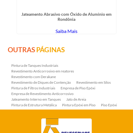
Jateamento Abrasivo com Óxido de Aluminio em
Rondônia
Saiba Mais
OUTRAS
PÁGINAS
Pintura de Tanques Industriais
Revestimento Anticorrosivo em reatores
Revestimento com Derakane
Revestimento de Diques de Contenção
Revestimento em Silos
Pintura de Filtros Industriais
Empresa de Piso Epóxi
Empresa de Revestimento Anticorrosivo
Jateamento Interno em Tanques
Jato de Areia
Pintura de Estrutura Metálica
Pintura Epóxi em Piso
Piso Epóxi
Piso Epóxi Autonivelante
Revestimento E-coat em Serpentinas
Revestimento Fenólico em Serpentinas
Revestimentos Anticorrosivos em Tanques
Revestimentos Anticorrosivos em Trocadores de Calor