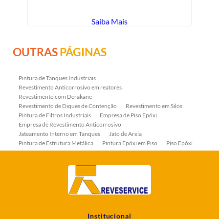
Saiba Mais
OUTRAS
PÁGINAS
Pintura de Tanques Industriais
Revestimento Anticorrosivo em reatores
Revestimento com Derakane
Revestimento de Diques de Contenção
Revestimento em Silos
Pintura de Filtros Industriais
Empresa de Piso Epóxi
Empresa de Revestimento Anticorrosivo
Jateamento Interno em Tanques
Jato de Areia
Pintura de Estrutura Metálica
Pintura Epóxi em Piso
Piso Epóxi
Piso Epóxi Autonivelante
Revestimento E-coat em Serpentinas
Revestimento Fenólico em Serpentinas
Revestimentos Anticorrosivos em Tanques
Revestimentos Anticorrosivos em Trocadores de Calor
Revestimentos em Tanques
Revestimentos Fenólicos
Aplicação de Revestimentos Anticorrosivos
Empresa de Jateamento Abrasivo
Empresa de Pintura Industrial
Institucional
Empresa Jateamento Abrasivo
Jateamento Abrasivo