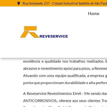
Rua Soledade, 217 - Cidade Industrial Satélite de São Pau
Home
Serviço de Pintura de Válvulas em
Home
»
Informações
»
Serviço de Pintura de Válvulas em Cotia
A Reveservice é uma empresa referência no mer
excelência e qualidade nos trabalhos realizados. 
abrasivo e revestimento epóxi para pisos, a Revese
Atuando com uma equipe qualificada, a empresa ga
ponta que proporcionam durabilidade e alta perfo
A Reveservice Revestimentos Eireli - Me sendo 
ANTICORROSIVOS., oferece aos seus clientes Tra