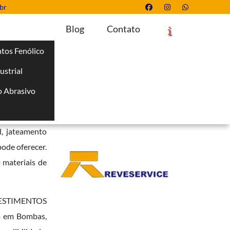
br
Blog
Contato
tos Fenólico
ustrial
Solicite um Orçamento
Chame no WhatsApp
 Abrasivo
Informações
i
cando-se pela
l, jateamento
pode oferecer.
 materiais de
REVESTIMENTOS
vo em Bombas,