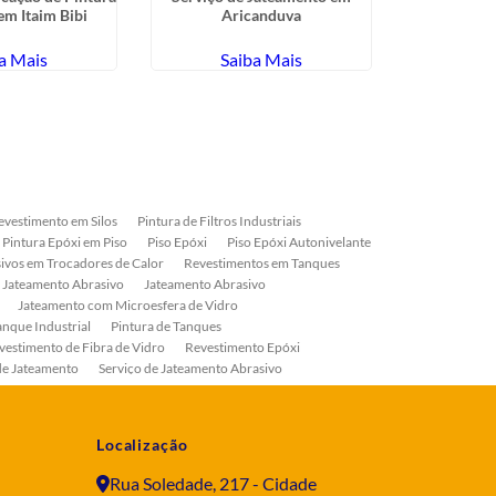
 em Itaim Bibi
Aricanduva
e
a Mais
Saiba Mais
Sa
evestimento em Silos
Pintura de Filtros Industriais
Pintura Epóxi em Piso
Piso Epóxi
Piso Epóxi Autonivelante
ivos em Trocadores de Calor
Revestimentos em Tanques
 Jateamento Abrasivo
Jateamento Abrasivo
Jateamento com Microesfera de Vidro
anque Industrial
Pintura de Tanques
vestimento de Fibra de Vidro
Revestimento Epóxi
de Jateamento
Serviço de Jateamento Abrasivo
ial
Serviço de Pintura de Válvulas
os
Pintura Industrial
Localização
Rua Soledade, 217 - Cidade