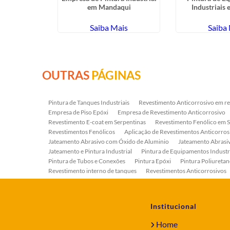
ão Paulo
em Mandaqui
Industriais
ais
Saiba Mais
Saiba
OUTRAS
PÁGINAS
Pintura de Tanques Industriais
Revestimento Anticorrosivo em re
Empresa de Piso Epóxi
Empresa de Revestimento Anticorrosivo
Revestimento E-coat em Serpentinas
Revestimento Fenólico em 
Revestimentos Fenólicos
Aplicação de Revestimentos Anticorros
Jateamento Abrasivo com Óxido de Aluminio
Jateamento Abras
Jateamento e Pintura Industrial
Pintura de Equipamentos Industr
Pintura de Tubos e Conexões
Pintura Epóxi
Pintura Poliuretan
Revestimento interno de tanques
Revestimentos Anticorrosivos
Serviço de Jateamento e Pintura
Serviço de Jateamento em Bomb
Serviço de Pintura Industrial
Tratamento Anticorrosivo
Tratam
Institucional
Home