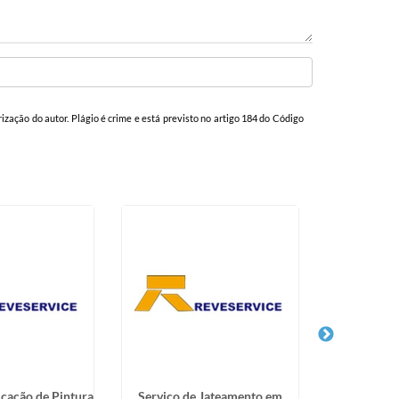
rização do autor. Plágio é crime e está previsto no artigo 184 do Código
icação de Pintura
Serviço de Jateamento em
Pintura de M