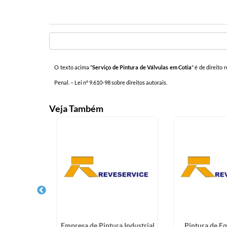
O texto acima "
Serviço de Pintura de Válvulas em Cotia
" é de direito
Penal. –
Lei n° 9.610-98 sobre direitos autorais
.
Veja Também
sos Epóxi no
Empresa de Pintura Industrial
Pintura de E