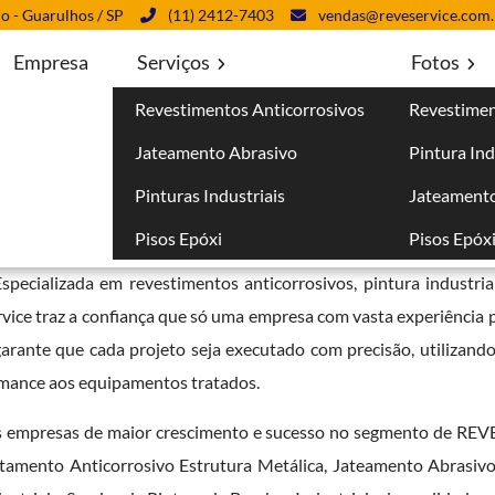
lo - Guarulhos / SP
(11) 2412-7403
vendas@reveservice.com.
Empresa
Serviços
Fotos
Revestimentos Anticorrosivos
Revestimen
 Cotia
Jateamento Abrasivo
Pintura Ind
Pinturas Industriais
Jateamento
Pisos Epóxi
Pisos Epóx
cado quando se trata do
serviço de pintura de válvulas
, desta
Especializada em revestimentos anticorrosivos, pintura industria
rvice traz a confiança que só uma empresa com vasta experiência 
rante que cada projeto seja executado com precisão, utilizando
rmance aos equipamentos tratados.
das empresas de maior crescimento e sucesso no segmento de 
tamento Anticorrosivo Estrutura Metálica, Jateamento Abrasi