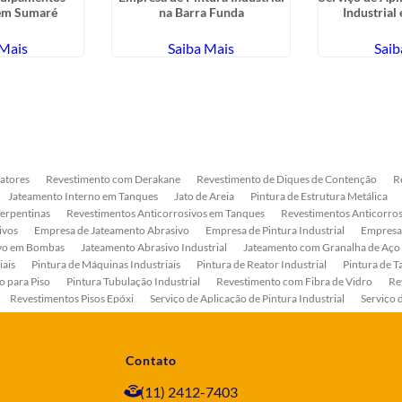
 em Sumaré
na Barra Funda
Industrial
 Mais
Saiba Mais
Saib
atores
Revestimento com Derakane
Revestimento de Diques de Contenção
R
Jateamento Interno em Tanques
Jato de Areia
Pintura de Estrutura Metálica
Serpentinas
Revestimentos Anticorrosivos em Tanques
Revestimentos Anticorros
ivos
Empresa de Jateamento Abrasivo
Empresa de Pintura Industrial
Empresa
ivo em Bombas
Jateamento Abrasivo Industrial
Jateamento com Granalha de Aço
iais
Pintura de Máquinas Industriais
Pintura de Reator Industrial
Pintura de T
o para Piso
Pintura Tubulação Industrial
Revestimento com Fibra de Vidro
Re
Revestimentos Pisos Epóxi
Serviço de Aplicação de Pintura Industrial
Serviço 
as
Serviço de Pintura de Bombas Industriais
Serviço de Pintura de Tanque Industr
ento Anticorrosivo Estrutura Metálica
Tratamento Anticorrosivo para Equipament
Contato
(11) 2412-7403