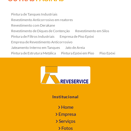
Pintura de Tanques Industriais
Revestimento Anticorrosivo em reatores
Revestimento com Derakane
Revestimento de Diques de Contenção
Revestimento em Silos
Pintura de Filtros Industriais
Empresa de Piso Epóxi
Empresa de Revestimento Anticorrosivo
Jateamento Interno em Tanques
Jato de Areia
Pintura de Estrutura Metálica
Pintura Epóxi em Piso
Piso Epóxi
Piso Epóxi Autonivelante
Revestimento E-coat em Serpentinas
Revestimento Fenólico em Serpentinas
Revestimentos Anticorrosivos em Tanques
Revestimentos Anticorrosivos em Trocadores de Calor
Revestimentos em Tanques
Revestimentos Fenólicos
Aplicação de Revestimentos Anticorrosivos
Empresa de Jateamento Abrasivo
Empresa de Pintura Industrial
Institucional
Empresa Jateamento Abrasivo
Jateamento Abrasivo
Jateamento Abrasivo com Óxido de Aluminio
Home
Jateamento Abrasivo em Bombas
Jateamento Abrasivo Industrial
Empresa
Jateamento com Granalha de Aço
Jateamento com Microesfera de Vidro
Serviços
Jateamento e Pintura Industrial
Fotos
Pintura de Equipamentos Industriais