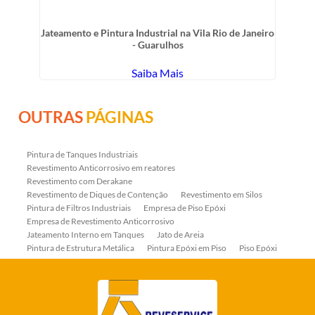
Jateamento e Pintura Industrial na Vila Rio de Janeiro
- Guarulhos
Saiba Mais
OUTRAS
PÁGINAS
Pintura de Tanques Industriais
Revestimento Anticorrosivo em reatores
Revestimento com Derakane
Revestimento de Diques de Contenção
Revestimento em Silos
Pintura de Filtros Industriais
Empresa de Piso Epóxi
Empresa de Revestimento Anticorrosivo
Jateamento Interno em Tanques
Jato de Areia
Pintura de Estrutura Metálica
Pintura Epóxi em Piso
Piso Epóxi
Piso Epóxi Autonivelante
Revestimento E-coat em Serpentinas
Revestimento Fenólico em Serpentinas
Revestimentos Anticorrosivos em Tanques
Revestimentos Anticorrosivos em Trocadores de Calor
Revestimentos em Tanques
Revestimentos Fenólicos