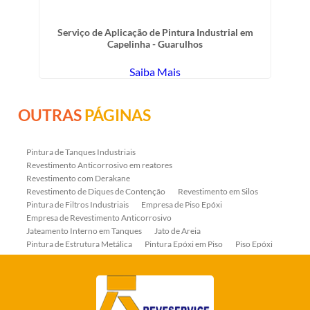
Serviço de Aplicação de Pintura Industrial em
Capelinha - Guarulhos
Saiba Mais
OUTRAS
PÁGINAS
Pintura de Tanques Industriais
Revestimento Anticorrosivo em reatores
Revestimento com Derakane
Revestimento de Diques de Contenção
Revestimento em Silos
Pintura de Filtros Industriais
Empresa de Piso Epóxi
Empresa de Revestimento Anticorrosivo
Jateamento Interno em Tanques
Jato de Areia
Pintura de Estrutura Metálica
Pintura Epóxi em Piso
Piso Epóxi
Piso Epóxi Autonivelante
Revestimento E-coat em Serpentinas
Revestimento Fenólico em Serpentinas
Revestimentos Anticorrosivos em Tanques
Revestimentos Anticorrosivos em Trocadores de Calor
Revestimentos em Tanques
Revestimentos Fenólicos