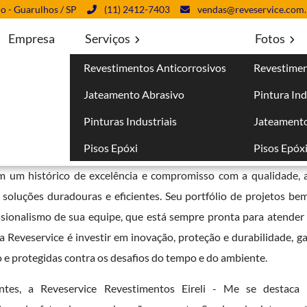
lo - Guarulhos / SP
(11) 2412-7403
vendas@reveservice.com.
Empresa
Serviços
Fotos
Revestimentos Anticorrosivos
Revestimen
orrosivos para Fábricas em Assis - SP
Jateamento Abrasivo
Pintura Ind
para Fábricas em Assis - SP
Pinturas Industriais
Jateamento
Pisos Epóxi
Pisos Epóx
eferência em serviços de
aplicação de revestimentos anticorro
om um histórico de excelência e compromisso com a qualidade, 
r soluções duradouras e eficientes. Seu portfólio de projetos be
fissionalismo de sua equipe, que está sempre pronta para atende
da Reveservice é investir em inovação, proteção e durabilidade, 
 e protegidas contra os desafios do tempo e do ambiente.
ntes, a Reveservice Revestimentos Eireli - Me se destaca