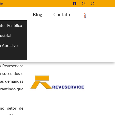
br
Blog
Contato
tos Fenólico
ustrial
Solicite um Orçamento
Chame no WhatsApp
 Abrasivo
Informações
i
sivos
, pintura
a Reveservice
m-sucedidos e
r às demandas
garantindo que
 no setor de