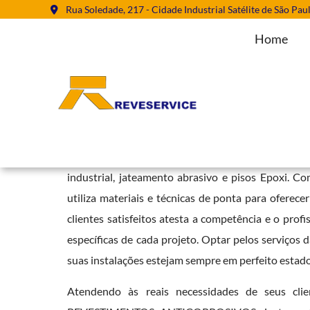
Rua Soledade, 217 - Cidade Industrial Satélite de São Pau
Home
Aplicação de Revestimentos Antic
Home
»
Informações
»
Aplicação de Revestimentos Anticorrosivos 
A Reveservice se destaca como uma empresa de r
industrial, jateamento abrasivo e pisos Epoxi. C
utiliza materiais e técnicas de ponta para oferece
clientes satisfeitos atesta a competência e o pro
específicas de cada projeto. Optar pelos serviços 
suas instalações estejam sempre em perfeito estado
Atendendo às reais necessidades de seus clie