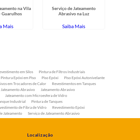
teamento na Vila
Serviço de Jateamento
Serviço d
- Guarulhos
Abrasivo na Luz
Bombas n
a Mais
Saiba Mais
Sa
evestimento em Silos
Pintura de Filtros Industriais
Pintura Epóxi em Piso
Piso Epóxi
Piso Epóxi Autonivelante
ivos em Trocadores de Calor
Revestimentos em Tanques
 Jateamento Abrasivo
Jateamento Abrasivo
Jateamento com Microesfera de Vidro
anque Industrial
Pintura de Tanques
vestimento de Fibra de Vidro
Revestimento Epóxi
de Jateamento
Serviço de Jateamento Abrasivo
ial
Serviço de Pintura de Válvulas
os
Pintura Industrial
Localização