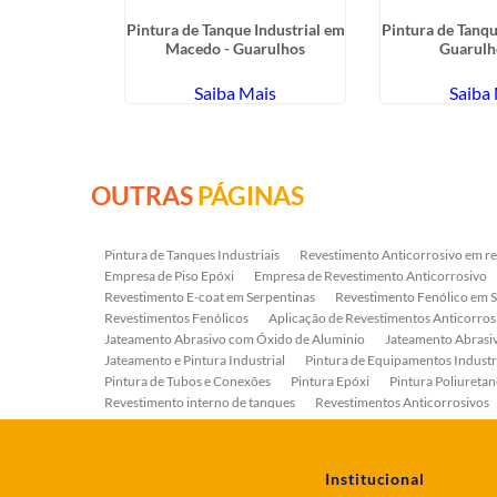
asivo com
Pintura de Tanque Industrial em
Pintura de Tanqu
o em Santana
Macedo - Guarulhos
Guarulh
ais
Saiba Mais
Saiba
OUTRAS
PÁGINAS
Pintura de Tanques Industriais
Revestimento Anticorrosivo em re
Empresa de Piso Epóxi
Empresa de Revestimento Anticorrosivo
Revestimento E-coat em Serpentinas
Revestimento Fenólico em 
Revestimentos Fenólicos
Aplicação de Revestimentos Anticorros
Jateamento Abrasivo com Óxido de Aluminio
Jateamento Abras
Jateamento e Pintura Industrial
Pintura de Equipamentos Industr
Pintura de Tubos e Conexões
Pintura Epóxi
Pintura Poliuretan
Revestimento interno de tanques
Revestimentos Anticorrosivos
Serviço de Jateamento e Pintura
Serviço de Jateamento em Bomb
Serviço de Pintura Industrial
Tratamento Anticorrosivo
Tratam
Institucional