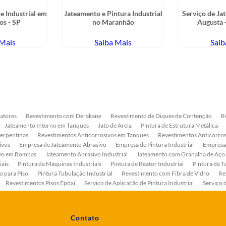
e Industrial em
Jateamento e Pintura Industrial
Serviço de Ja
os - SP
no Maranhão
Augusta 
 Mais
Saiba Mais
Saib
atores
Revestimento com Derakane
Revestimento de Diques de Contenção
R
Jateamento Interno em Tanques
Jato de Areia
Pintura de Estrutura Metálica
Serpentinas
Revestimentos Anticorrosivos em Tanques
Revestimentos Anticorros
ivos
Empresa de Jateamento Abrasivo
Empresa de Pintura Industrial
Empresa
ivo em Bombas
Jateamento Abrasivo Industrial
Jateamento com Granalha de Aço
iais
Pintura de Máquinas Industriais
Pintura de Reator Industrial
Pintura de T
o para Piso
Pintura Tubulação Industrial
Revestimento com Fibra de Vidro
Re
Revestimentos Pisos Epóxi
Serviço de Aplicação de Pintura Industrial
Serviço 
as
Serviço de Pintura de Bombas Industriais
Serviço de Pintura de Tanque Industr
ento Anticorrosivo Estrutura Metálica
Tratamento Anticorrosivo para Equipament
Contato