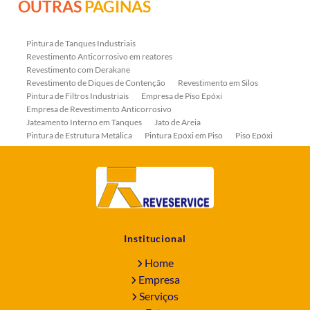
OUTRAS
PÁGINAS
Pintura de Tanques Industriais
Revestimento Anticorrosivo em reatores
Revestimento com Derakane
Revestimento de Diques de Contenção
Revestimento em Silos
Pintura de Filtros Industriais
Empresa de Piso Epóxi
Empresa de Revestimento Anticorrosivo
Jateamento Interno em Tanques
Jato de Areia
Pintura de Estrutura Metálica
Pintura Epóxi em Piso
Piso Epóxi
Piso Epóxi Autonivelante
Revestimento E-coat em Serpentinas
Revestimento Fenólico em Serpentinas
Revestimentos Anticorrosivos em Tanques
Revestimentos Anticorrosivos em Trocadores de Calor
Revestimentos em Tanques
Revestimentos Fenólicos
Aplicação de Revestimentos Anticorrosivos
Empresa de Jateamento Abrasivo
Empresa de Pintura Industrial
Institucional
Empresa Jateamento Abrasivo
Jateamento Abrasivo
Jateamento Abrasivo com Óxido de Aluminio
Home
Jateamento Abrasivo em Bombas
Jateamento Abrasivo Industrial
Empresa
Jateamento com Granalha de Aço
Jateamento com Microesfera de Vidro
Serviços
Jateamento e Pintura Industrial