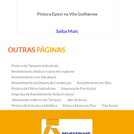
Pintura Epóxi na Vila Guilherme
Saiba Mais
OUTRAS
PÁGINAS
Pintura de Tanques Industriais
Revestimento Anticorrosivo em reatores
Revestimento com Derakane
Revestimento de Diques de Contenção
Revestimento em Silos
Pintura de Filtros Industriais
Empresa de Piso Epóxi
Empresa de Revestimento Anticorrosivo
Jateamento Interno em Tanques
Jato de Areia
Pintura de Estrutura Metálica
Pintura Epóxi em Piso
Piso Epóxi
Piso Epóxi Autonivelante
Revestimento E-coat em Serpentinas
Revestimento Fenólico em Serpentinas
Revestimentos Anticorrosivos em Tanques
Revestimentos Anticorrosivos em Trocadores de Calor
Revestimentos em Tanques
Revestimentos Fenólicos