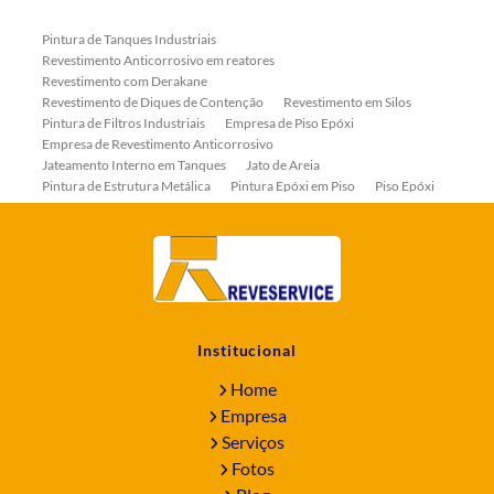
Pintura de Tanques Industriais
Revestimento Anticorrosivo em reatores
Revestimento com Derakane
Revestimento de Diques de Contenção
Revestimento em Silos
Pintura de Filtros Industriais
Empresa de Piso Epóxi
Empresa de Revestimento Anticorrosivo
Jateamento Interno em Tanques
Jato de Areia
Pintura de Estrutura Metálica
Pintura Epóxi em Piso
Piso Epóxi
Piso Epóxi Autonivelante
Revestimento E-coat em Serpentinas
Revestimento Fenólico em Serpentinas
Revestimentos Anticorrosivos em Tanques
Revestimentos Anticorrosivos em Trocadores de Calor
Revestimentos em Tanques
Revestimentos Fenólicos
Aplicação de Revestimentos Anticorrosivos
Empresa de Jateamento Abrasivo
Empresa de Pintura Industrial
Institucional
Empresa Jateamento Abrasivo
Jateamento Abrasivo
Jateamento Abrasivo com Óxido de Aluminio
Home
Jateamento Abrasivo em Bombas
Jateamento Abrasivo Industrial
Empresa
Jateamento com Granalha de Aço
Jateamento com Microesfera de Vidro
Serviços
Jateamento e Pintura Industrial
Fotos
Pintura de Equipamentos Industriais