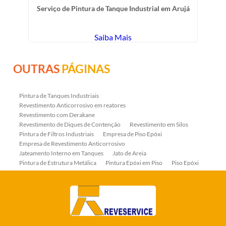
Serviço de Pintura de Tanque Industrial em Arujá
Saiba Mais
OUTRAS
PÁGINAS
Pintura de Tanques Industriais
Revestimento Anticorrosivo em reatores
Revestimento com Derakane
Revestimento de Diques de Contenção
Revestimento em Silos
Pintura de Filtros Industriais
Empresa de Piso Epóxi
Empresa de Revestimento Anticorrosivo
Jateamento Interno em Tanques
Jato de Areia
Pintura de Estrutura Metálica
Pintura Epóxi em Piso
Piso Epóxi
Piso Epóxi Autonivelante
Revestimento E-coat em Serpentinas
Revestimento Fenólico em Serpentinas
Revestimentos Anticorrosivos em Tanques
Revestimentos Anticorrosivos em Trocadores de Calor
Revestimentos em Tanques
Revestimentos Fenólicos
Aplicação de Revestimentos Anticorrosivos