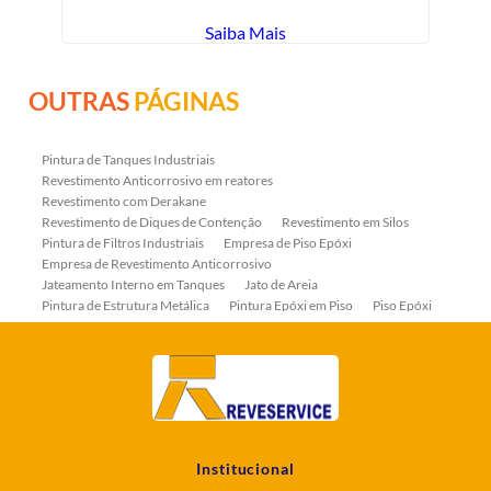
Saiba Mais
OUTRAS
PÁGINAS
Pintura de Tanques Industriais
Revestimento Anticorrosivo em reatores
Revestimento com Derakane
Revestimento de Diques de Contenção
Revestimento em Silos
Pintura de Filtros Industriais
Empresa de Piso Epóxi
Empresa de Revestimento Anticorrosivo
Jateamento Interno em Tanques
Jato de Areia
Pintura de Estrutura Metálica
Pintura Epóxi em Piso
Piso Epóxi
Piso Epóxi Autonivelante
Revestimento E-coat em Serpentinas
Revestimento Fenólico em Serpentinas
Revestimentos Anticorrosivos em Tanques
Revestimentos Anticorrosivos em Trocadores de Calor
Revestimentos em Tanques
Revestimentos Fenólicos
Aplicação de Revestimentos Anticorrosivos
Empresa de Jateamento Abrasivo
Empresa de Pintura Industrial
Institucional
Empresa Jateamento Abrasivo
Jateamento Abrasivo