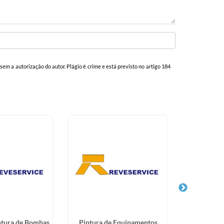
 sem a autorização do autor. Plágio é crime e está previsto no artigo 184
ntura de Bombas
Pintura de Equipamentos
Jateamento