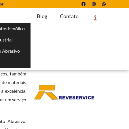
br
Blog
Contato
tos Fenólico
ustrial
Solicite um Orçamento
Chame no WhatsApp
 Abrasivo
Informações
i
s a confiança
nicos, também
 de materiais
a excelência.
er um serviço
to Abrasivo,