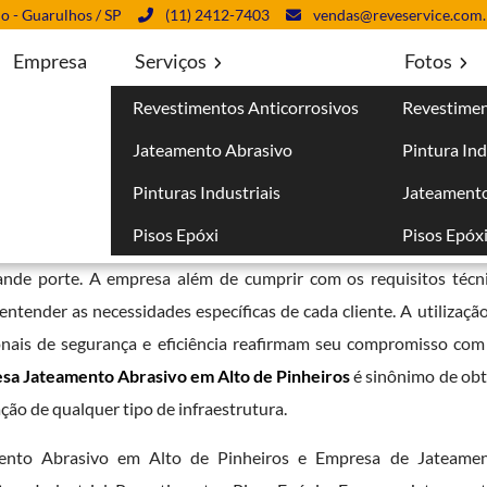
lo - Guarulhos / SP
(11) 2412-7403
vendas@reveservice.com.
Empresa
Serviços
Fotos
Revestimentos Anticorrosivos
Revestimen
Alto de Pinheiros
Jateamento Abrasivo
Pintura Ind
inheiros
Pinturas Industriais
Jateamento
Pisos Epóxi
Pisos Epóx
entos anticorrosivos e pintura industrial garante a seus cliente
rande porte. A empresa além de cumprir com os requisitos téc
tender as necessidades específicas de cada cliente. A utilização
onais de segurança e eficiência reafirmam seu compromisso com 
sa Jateamento Abrasivo em Alto de Pinheiros
é sinônimo de obt
ação de qualquer tipo de infraestrutura.
ento Abrasivo em Alto de Pinheiros e Empresa de Jateamen