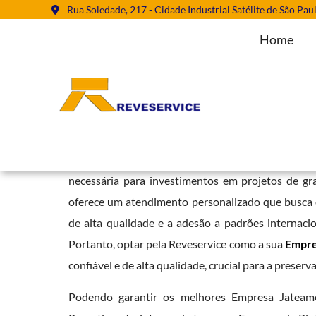
Rua Soledade, 217 - Cidade Industrial Satélite de São Pau
Home
Empresa Jateamento Abrasivo em 
Home
»
Informações
»
Empresa Jateamento Abrasivo em Alto de P
A reputação da Reveservice em serviços de revestim
necessária para investimentos em projetos de g
oferece um atendimento personalizado que busca en
de alta qualidade e a adesão a padrões internaci
Portanto, optar pela Reveservice como a sua
Empre
confiável e de alta qualidade, crucial para a preserv
Podendo garantir os melhores Empresa Jateam