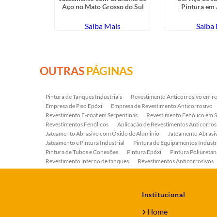
queno
Aço no Mato Grosso do Sul
Pintura em
ais
Saiba Mais
Saiba
OUTRAS
PÁGINAS
Pintura de Tanques Industriais
Revestimento Anticorrosivo em re
Empresa de Piso Epóxi
Empresa de Revestimento Anticorrosivo
Revestimento E-coat em Serpentinas
Revestimento Fenólico em 
Revestimentos Fenólicos
Aplicação de Revestimentos Anticorros
Jateamento Abrasivo com Óxido de Aluminio
Jateamento Abras
Jateamento e Pintura Industrial
Pintura de Equipamentos Industr
Pintura de Tubos e Conexões
Pintura Epóxi
Pintura Poliuretan
Revestimento interno de tanques
Revestimentos Anticorrosivos
Serviço de Jateamento e Pintura
Serviço de Jateamento em Bomb
Serviço de Pintura Industrial
Tratamento Anticorrosivo
Tratam
Institucional
Home