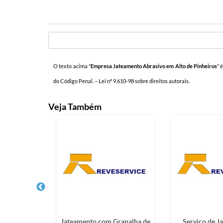
O texto acima "
Empresa Jateamento Abrasivo em Alto de Pinheiros
" 
do Código Penal. –
Lei n° 9.610-98 sobre direitos autorais
.
Veja Também
ra Industrial
Jateamento com Granalha de
Serviço de J