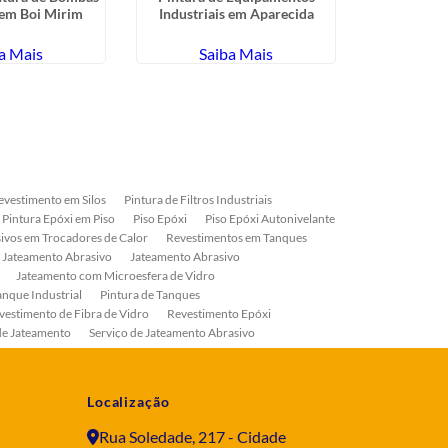
 em Boi Mirim
Industriais em Aparecida
de Vidro
a Mais
Saiba Mais
Sa
evestimento em Silos
Pintura de Filtros Industriais
Pintura Epóxi em Piso
Piso Epóxi
Piso Epóxi Autonivelante
ivos em Trocadores de Calor
Revestimentos em Tanques
 Jateamento Abrasivo
Jateamento Abrasivo
Jateamento com Microesfera de Vidro
anque Industrial
Pintura de Tanques
vestimento de Fibra de Vidro
Revestimento Epóxi
de Jateamento
Serviço de Jateamento Abrasivo
ial
Serviço de Pintura de Válvulas
os
Pintura Industrial
Localização
Rua Soledade, 217 - Cidade