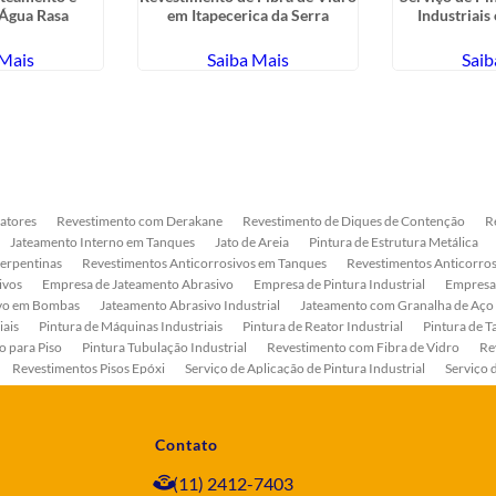
 Água Rasa
em Itapecerica da Serra
Industriais
 Mais
Saiba Mais
Saib
atores
Revestimento com Derakane
Revestimento de Diques de Contenção
R
Jateamento Interno em Tanques
Jato de Areia
Pintura de Estrutura Metálica
Serpentinas
Revestimentos Anticorrosivos em Tanques
Revestimentos Anticorros
ivos
Empresa de Jateamento Abrasivo
Empresa de Pintura Industrial
Empresa
ivo em Bombas
Jateamento Abrasivo Industrial
Jateamento com Granalha de Aço
iais
Pintura de Máquinas Industriais
Pintura de Reator Industrial
Pintura de T
o para Piso
Pintura Tubulação Industrial
Revestimento com Fibra de Vidro
Re
Revestimentos Pisos Epóxi
Serviço de Aplicação de Pintura Industrial
Serviço 
as
Serviço de Pintura de Bombas Industriais
Serviço de Pintura de Tanque Industr
ento Anticorrosivo Estrutura Metálica
Tratamento Anticorrosivo para Equipament
Contato
(11) 2412-7403