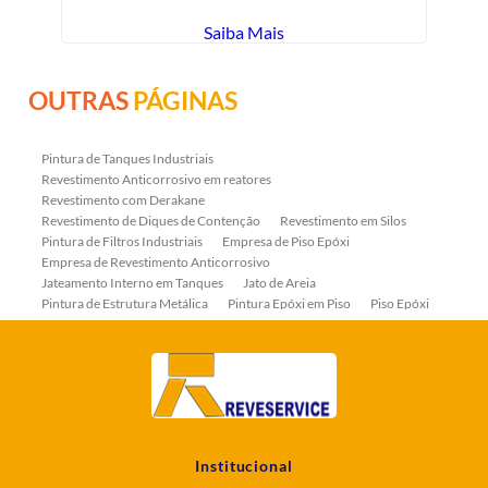
Saiba Mais
OUTRAS
PÁGINAS
Pintura de Tanques Industriais
Revestimento Anticorrosivo em reatores
Revestimento com Derakane
Revestimento de Diques de Contenção
Revestimento em Silos
Pintura de Filtros Industriais
Empresa de Piso Epóxi
Empresa de Revestimento Anticorrosivo
Jateamento Interno em Tanques
Jato de Areia
Pintura de Estrutura Metálica
Pintura Epóxi em Piso
Piso Epóxi
Piso Epóxi Autonivelante
Revestimento E-coat em Serpentinas
Revestimento Fenólico em Serpentinas
Revestimentos Anticorrosivos em Tanques
Revestimentos Anticorrosivos em Trocadores de Calor
Revestimentos em Tanques
Revestimentos Fenólicos
Aplicação de Revestimentos Anticorrosivos
Empresa de Jateamento Abrasivo
Empresa de Pintura Industrial
Institucional
Empresa Jateamento Abrasivo
Jateamento Abrasivo