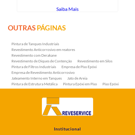
Saiba Mais
OUTRAS
PÁGINAS
Pintura de Tanques Industriais
Revestimento Anticorrosivo em reatores
Revestimento com Derakane
Revestimento de Diques de Contenção
Revestimento em Silos
Pintura de Filtros Industriais
Empresa de Piso Epóxi
Empresa de Revestimento Anticorrosivo
Jateamento Interno em Tanques
Jato de Areia
Pintura de Estrutura Metálica
Pintura Epóxi em Piso
Piso Epóxi
Piso Epóxi Autonivelante
Revestimento E-coat em Serpentinas
Revestimento Fenólico em Serpentinas
Revestimentos Anticorrosivos em Tanques
Revestimentos Anticorrosivos em Trocadores de Calor
Revestimentos em Tanques
Revestimentos Fenólicos
Aplicação de Revestimentos Anticorrosivos
Empresa de Jateamento Abrasivo
Empresa de Pintura Industrial
Institucional
Empresa Jateamento Abrasivo
Jateamento Abrasivo