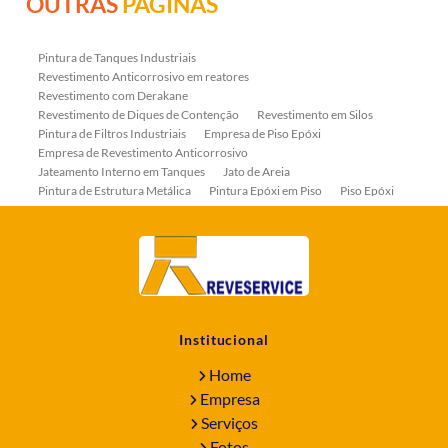
OUTRAS
PÁGINAS
Pintura de Tanques Industriais
Revestimento Anticorrosivo em reatores
Revestimento com Derakane
Revestimento de Diques de Contenção
Revestimento em Silos
Pintura de Filtros Industriais
Empresa de Piso Epóxi
Empresa de Revestimento Anticorrosivo
Jateamento Interno em Tanques
Jato de Areia
Pintura de Estrutura Metálica
Pintura Epóxi em Piso
Piso Epóxi
Piso Epóxi Autonivelante
Revestimento E-coat em Serpentinas
Revestimento Fenólico em Serpentinas
Revestimentos Anticorrosivos em Tanques
Revestimentos Anticorrosivos em Trocadores de Calor
Revestimentos em Tanques
Revestimentos Fenólicos
Aplicação de Revestimentos Anticorrosivos
Empresa de Jateamento Abrasivo
Empresa de Pintura Industrial
Institucional
Empresa Jateamento Abrasivo
Jateamento Abrasivo
Jateamento Abrasivo com Óxido de Aluminio
Home
Jateamento Abrasivo em Bombas
Jateamento Abrasivo Industrial
Empresa
Jateamento com Granalha de Aço
Jateamento com Microesfera de Vidro
Serviços
Jateamento e Pintura Industrial
Fotos