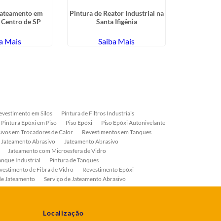
Jateamento em
Pintura de Reator Industrial na
Pintura Epóx
Centro de SP
Santa Ifigênia
a Mais
Saiba Mais
Sa
evestimento em Silos
Pintura de Filtros Industriais
Pintura Epóxi em Piso
Piso Epóxi
Piso Epóxi Autonivelante
ivos em Trocadores de Calor
Revestimentos em Tanques
 Jateamento Abrasivo
Jateamento Abrasivo
Jateamento com Microesfera de Vidro
anque Industrial
Pintura de Tanques
vestimento de Fibra de Vidro
Revestimento Epóxi
de Jateamento
Serviço de Jateamento Abrasivo
ial
Serviço de Pintura de Válvulas
os
Pintura Industrial
Localização