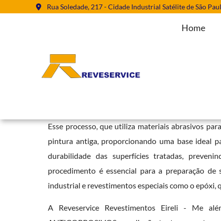
Rua Soledade, 217 - Cidade Industrial Satélite de São Pau
Home
Serviço de Jateamento na Vila Es
Home
»
Informações
»
Serviço de Jateamento na Vila Esperança
O
serviço de jateamento
abrasivo é fundamental p
Esse processo, que utiliza materiais abrasivos par
pintura antiga, proporcionando uma base ideal p
durabilidade das superfícies tratadas, preve
procedimento é essencial para a preparação de s
industrial e revestimentos especiais como o epóxi,
A Reveservice Revestimentos Eireli - Me a