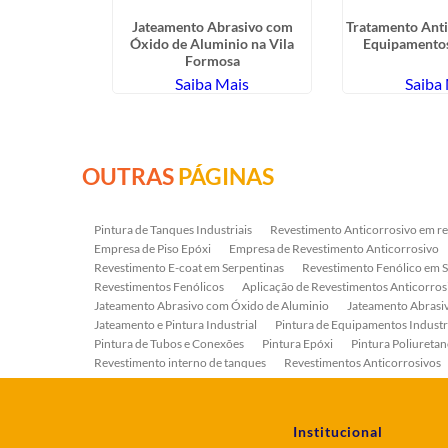
nterno de
Jateamento Abrasivo com
Tratamento Anti
aianazes
Óxido de Aluminio na Vila
Equipamentos
Formosa
ais
Saiba Mais
Saiba
OUTRAS
PÁGINAS
Pintura de Tanques Industriais
Revestimento Anticorrosivo em re
Empresa de Piso Epóxi
Empresa de Revestimento Anticorrosivo
Revestimento E-coat em Serpentinas
Revestimento Fenólico em 
Revestimentos Fenólicos
Aplicação de Revestimentos Anticorros
Jateamento Abrasivo com Óxido de Aluminio
Jateamento Abras
Jateamento e Pintura Industrial
Pintura de Equipamentos Industr
Pintura de Tubos e Conexões
Pintura Epóxi
Pintura Poliuretan
Revestimento interno de tanques
Revestimentos Anticorrosivos
Serviço de Jateamento e Pintura
Serviço de Jateamento em Bomb
Serviço de Pintura Industrial
Tratamento Anticorrosivo
Tratam
Institucional