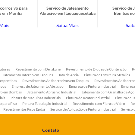
corrosivo para
Serviço de Jateamento
Serviço de 
 em Marília
Abrasivo em Itaquaquecetuba
Bombas no 
 Mais
Saiba Mais
Saib
atores
Revestimento com Derakane
Revestimento de Diques de Contenção
R
Jateamento Interno em Tanques
Jato de Areia
Pintura de Estrutura Metálica
Serpentinas
Revestimentos Anticorrosivos em Tanques
Revestimentos Anticorros
ivos
Empresa de Jateamento Abrasivo
Empresa de Pintura Industrial
Empresa
ivo em Bombas
Jateamento Abrasivo Industrial
Jateamento com Granalha de Aço
iais
Pintura de Máquinas Industriais
Pintura de Reator Industrial
Pintura de T
o para Piso
Pintura Tubulação Industrial
Revestimento com Fibra de Vidro
Re
Revestimentos Pisos Epóxi
Serviço de Aplicação de Pintura Industrial
Serviço 
as
Serviço de Pintura de Bombas Industriais
Serviço de Pintura de Tanque Industr
ento Anticorrosivo Estrutura Metálica
Tratamento Anticorrosivo para Equipament
Contato