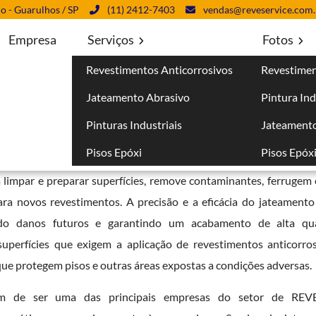
lo - Guarulhos / SP
(11) 2412-7403
vendas@reveservice.com.
Empresa
Serviços
Fotos
Revestimentos Anticorrosivos
Revestimen
perança
Jateamento Abrasivo
Pintura Ind
Pinturas Industriais
Jateamento
Pisos Epóxi
Pisos Epóx
ara a manutenção e proteção de diversas estruturas industriais 
a limpar e preparar superfícies, remove contaminantes, ferrugem 
ara novos revestimentos. A precisão e a eficácia do jateamen
nindo danos futuros e garantindo um acabamento de alta qua
uperfícies que exigem a aplicação de revestimentos anticorros
 que protegem pisos e outras áreas expostas a condições adversas.
lém de ser uma das principais empresas do setor de RE