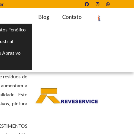
br
Blog
Contato
tos Fenólico
ustrial
Solicite um Orçamento
Chame no WhatsApp
 Abrasivo
Informações
i
e comerciais.
e resíduos de
to aumentam a
lidade. Este
ivos, pintura
VESTIMENTOS