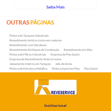
Saiba Mais
OUTRAS
PÁGINAS
Pintura de Tanques Industriais
Revestimento Anticorrosivo em reatores
Revestimento com Derakane
Revestimento de Diques de Contenção
Revestimento em Silos
Pintura de Filtros Industriais
Empresa de Piso Epóxi
Empresa de Revestimento Anticorrosivo
Jateamento Interno em Tanques
Jato de Areia
Pintura de Estrutura Metálica
Pintura Epóxi em Piso
Piso Epóxi
Piso Epóxi Autonivelante
Revestimento E-coat em Serpentinas
Revestimento Fenólico em Serpentinas
Revestimentos Anticorrosivos em Tanques
Revestimentos Anticorrosivos em Trocadores de Calor
Revestimentos em Tanques
Revestimentos Fenólicos
Aplicação de Revestimentos Anticorrosivos
Empresa de Jateamento Abrasivo
Empresa de Pintura Industrial
Institucional
Empresa Jateamento Abrasivo
Jateamento Abrasivo
Jateamento Abrasivo com Óxido de Aluminio